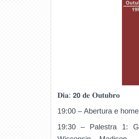
𝐃𝐢𝐚: 𝟮𝟬 𝐝𝐞 𝐎𝐮𝐭𝐮𝐛𝐫𝐨
19:00 – Abertura e hom
19:30 – Palestra 1: 
Wisconsin – Madison