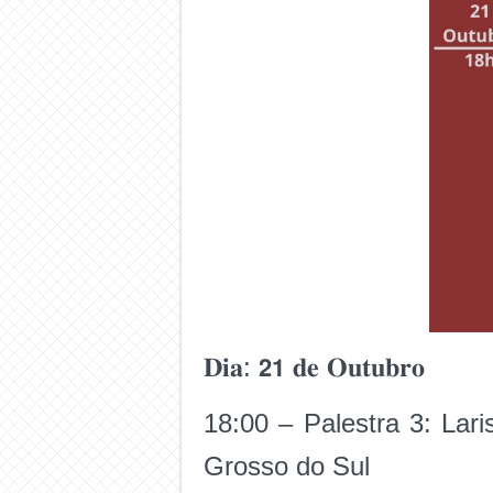
𝐃𝐢𝐚: 𝟮𝟭 𝐝𝐞 𝐎𝐮𝐭𝐮𝐛𝐫𝐨
18:00 – Palestra 3: Lar
Grosso do Sul