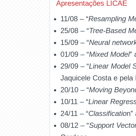
Apresentações LICAE
11/08 – “
Resampling M
25/08 – “
Tree-Based M
15/09 – “
Neural networ
01/09 – “
Mixed Model
”
29/09 – “
Linear Model S
Jaquicele Costa e pela
20/10 – “
Moving Beyond
10/11 – “
Linear Regres
24/11 – “
Classificatio
n”
08/12 – “
Support Vecto