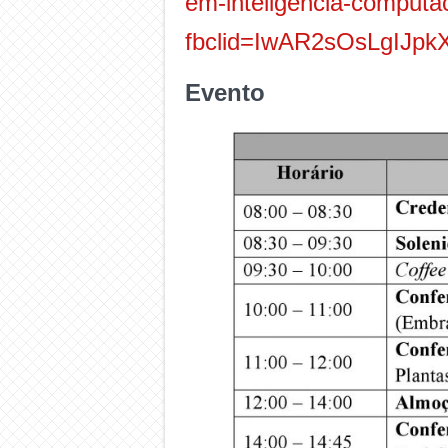
em-inteligencia-computac
fbclid=IwAR2sOsLgIJ
Evento