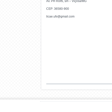
Av. PH Rolfs, s/n – Viçosa/MG
CEP: 36580-900
licae.ufv@gmail.com