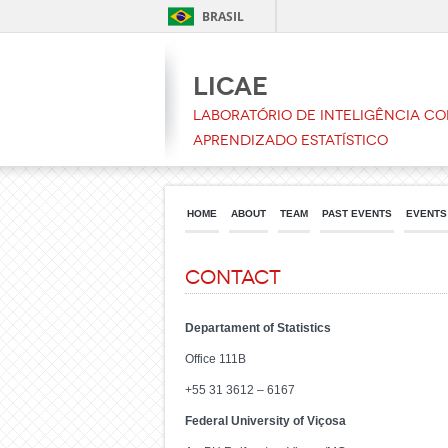
BRASIL
LICAE
Laboratório de Inteligência C
Aprendizado Estatístico
HOME
ABOUT
TEAM
PAST EVENTS
EVENTS
Contact
Departament of Statistics
Office 111B
+55 31 3612 – 6167
Federal University of Viçosa