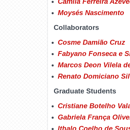
Camila Ferreira Azev
Moysés Nascimento
Collaborators
Cosme Damião Cruz
Fabyano Fonseca e Si
Marcos Deon Vilela d
Renato Domiciano Si
Graduate Students
Cristiane Botelho Val
Gabriela França Olive
Ithalo Coelho de Sou