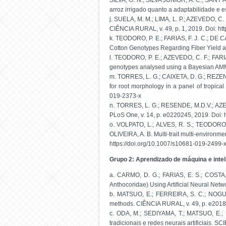
SILVA, G. N.; SILVA JUNIOR, A. C.; SANT’
arroz irrigado quanto a adaptabilidade e
j. SUELA, M. M.; LIMA, L. P.; AZEVEDO, C.
CIÊNCIA RURAL, v. 49, p. 1, 2019. Doi: h
k. TEODORO, P. E.; FARIAS, F. J. C.; DE C
Cotton Genotypes Regarding Fiber Yield an
l. TEODORO, P. E.; AZEVEDO, C. F.; FARIA
genotypes analysed using a Bayesian AMMI 
m. TORRES, L. G.; CAIXETA, D. G.; REZEND
for root morphology in a panel of tropical
019-2373-x
n. TORRES, L. G.; RESENDE, M.D.V.; AZEVED
PLoS One, v. 14, p. e0220245, 2019. Doi: 
o. VOLPATO, L.; ALVES, R. S.; TEODOR
OLIVEIRA, A. B. Multi-trait multi-environm
https://doi.org/10.1007/s10681-019-2499-
Grupo 2: Aprendizado de máquina e inte
a. CARMO, D. G.; FARIAS, E. S.; COSTA,
Anthocoridae) Using Artificial Neural N
b. MATSUO, E.; FERREIRA, S. C.; NOGUEIR
methods. CIÊNCIA RURAL, v. 49, p. e2018
c. ODA, M.; SEDIYAMA, T.; MATSUO, E.;
tradicionais e redes neurais artificiais.