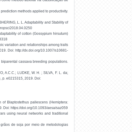
 como método auxiliar na classificação de
rediction methods applied to productivity.
ERING, L. L. Adaptability and Stability of
/cropsci2018.04.0250
aptability of cotton (Gossypium hirsutum)
18318
 variation and relationships among traits
019. Doi: http://dx.doi.org/10.1007/s10681-
n biparental cassava breeding populations.
C.C.; LUDKE, W. H. ; SILVA, F. L. da;
4, p. e0215315, 2019. Doi:
of Blaptostethus pallescens (Hemiptera:
Doi: https://doi.org/10.1093/aesa/saz059
rs using neural networks and traditional
grãos de soja por meio de metodologias