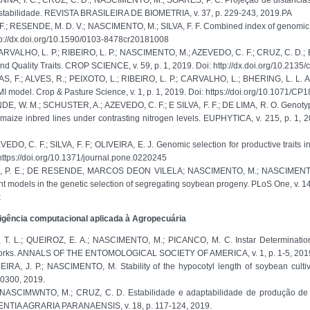
ANNA, I. C.; CRUZ, C. D.; NASCIMENTO, M.; SOARES, P. C. Projeção de distâncias
 estabilidade. REVISTA BRASILEIRA DE BIOMETRIA, v. 37, p. 229-243, 2019.PA
 F.; RESENDE, M. D. V.; NASCIMENTO, M.; SILVA, F. F. Combined index of genomic p
ttp://dx.doi.org/10.1590/0103-8478cr20181008
ARVALHO, L. P.; RIBEIRO, L. P.; NASCIMENTO, M.; AZEVEDO, C. F.; CRUZ, C. D.; BH
d Quality Traits. CROP SCIENCE, v. 59, p. 1, 2019. Doi: http://dx.doi.org/10.2135
S, F.; ALVES, R.; PEIXOTO, L.; RIBEIRO, L. P.; CARVALHO, L.; BHERING, L. L. Ad
model. Crop & Pasture Science, v. 1, p. 1, 2019. Doi: https://doi.org/10.1071/CP
E, W. M.; SCHUSTER, A.; AZEVEDO, C. F.; E SILVA, F. F.; DE LIMA, R. O. Genotypic
 maize inbred lines under contrasting nitrogen levels. EUPHYTICA, v. 215, p. 1, 2
O, C. F.; SILVA, F. F; OLIVEIRA, E. J. Genomic selection for productive traits i
https://doi.org/10.1371/journal.pone.0220245
O, P. E.; DE RESENDE, MARCOS DEON VILELA; NASCIMENTO, M.; NASCIMENTO, A.
ent models in the genetic selection of segregating soybean progeny. PLoS One, v. 1
x
ligência computacional aplicada à Agropecuária
 T. L.; QUEIROZ, E. A.; NASCIMENTO, M.; PICANCO, M. C. Instar Determination 
etworks. ANNALS OF THE ENTOMOLOGICAL SOCIETY OF AMERICA, v. 1, p. 1-5, 2019. 
A, J. P.; NASCIMENTO, M. Stability of the hypocotyl length of soybean cultiva
0300, 2019.
 NASCIMWNTO, M.; CRUZ, C. D. Estabilidade e adaptabilidade de produção de 
 SCIENTIA AGRARIA PARANAENSIS, v. 18, p. 117-124, 2019.