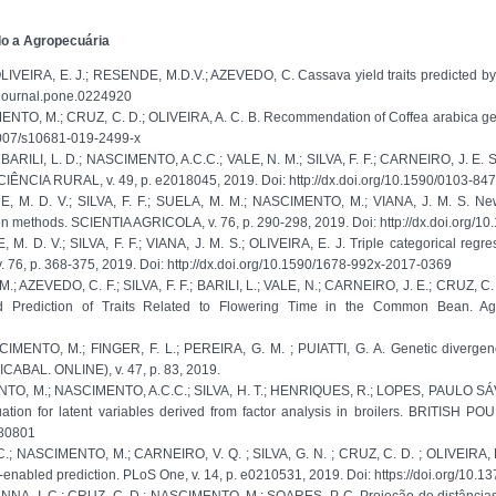
do a Agropecuária
LIVEIRA, E. J.; RESENDE, M.D.V.; AZEVEDO, C. Cassava yield traits predicted b
71/journal.pone.0224920
ENTO, M.; CRUZ, C. D.; OLIVEIRA, A. C. B. Recommendation of Coffea arabica ge
0.1007/s10681-019-2499-x
RILI, L. D.; NASCIMENTO, A.C.C.; VALE, N. M.; SILVA, F. F.; CARNEIRO, J. E. S. A
. CIÊNCIA RURAL, v. 49, p. e2018045, 2019. Doi: http://dx.doi.org/10.1590/0103-
, M. D. V.; SILVA, F. F.; SUELA, M. M.; NASCIMENTO, M.; VIANA, J. M. S. New
on methods. SCIENTIA AGRICOLA, v. 76, p. 290-298, 2019. Doi: http://dx.doi.org/
M. D. V.; SILVA, F. F.; VIANA, J. M. S.; OLIVEIRA, E. J. Triple categorical regres
76, p. 368-375, 2019. Doi: http://dx.doi.org/10.1590/1678-992x-2017-0369
 AZEVEDO, C. F.; SILVA, F. F.; BARILI, L.; VALE, N.; CARNEIRO, J. E.; CRUZ, C
 Prediction of Traits Related to Flowering Time in the Common Bean. Agr
CIMENTO, M.; FINGER, F. L.; PEREIRA, G. M. ; PUIATTI, G. A. Genetic diverg
OTICABAL. ONLINE), v. 47, p. 83, 2019.
MENTO, M.; NASCIMENTO, A.C.C.; SILVA, H. T.; HENRIQUES, R.; LOPES, PAULO SÁ
ation for latent variables derived from factor analysis in broilers. BRITISH P
680801
C.; NASCIMENTO, M.; CARNEIRO, V. Q. ; SILVA, G. N. ; CRUZ, C. D. ; OLIVEIRA, 
-enabled prediction. PLoS One, v. 14, p. e0210531, 2019. Doi: https://doi.org/10.