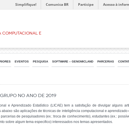
Simplifique!
Comunica BR
Participe
Acesso à infor
a Computacional e
RIORES
EVENTOS
PESQUISA
SOFTWARE – GENOMICLAND
PARCERIAS
CONTA
grupo no ano de 2019
nal e Aprendizado Estatístico (LICAE) tem a satisfação de divulgar alguns art
 abaixo são aplicações de técnicas de inteligência computacional e aprendizado e
er parcerias de pesquisadores (ex.: troca de conhecimento), estudantes (ex.: poss
amento sobre algum tema especifico) interessados nos temas apresentados.