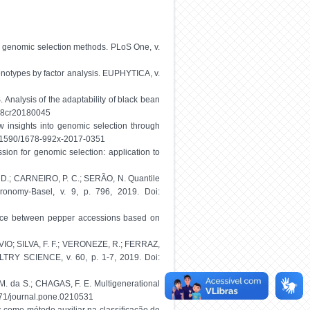
y genomic selection methods. PLoS One, v.
notypes by factor analysis. EUPHYTICA, v.
nalysis of the adaptability of black bean
8478cr20180045
 insights into genomic selection through
10.1590/1678-992x-2017-0351
sion for genomic selection: application to
. D.; CARNEIRO, P. C.; SERÃO, N. Quantile
onomy-Basel, v. 9, p. 796, 2019. Doi:
ence between pepper accessions based on
VIO; SILVA, F. F.; VERONEZE, R.; FERRAZ,
OULTRY SCIENCE, v. 60, p. 1-7, 2019. Doi:
M. da S.; CHAGAS, F. E. Multigenerational
1371/journal.pone.0210531