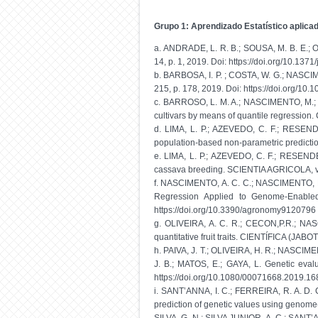
Grupo 1: Aprendizado Estatístico aplica
a. ANDRADE, L. R. B.; SOUSA, M. B. E.; O
14, p. 1, 2019. Doi: https://doi.org/10.13
b. BARBOSA, I. P. ; COSTA, W. G.; NASCIM
215, p. 178, 2019. Doi: https://doi.org/1
c. BARROSO, L. M. A.; NASCIMENTO, M.; BA
cultivars by means of quantile regression
d. LIMA, L. P.; AZEVEDO, C. F.; RESENDE
population-based non-parametric predicti
e. LIMA, L. P.; AZEVEDO, C. F.; RESENDE, 
cassava breeding. SCIENTIA AGRICOLA, v. 
f. NASCIMENTO, A. C. C.; NASCIMENTO, M.;
Regression Applied to Genome-Enabled
https://doi.org/10.3390/agronomy9120796
g. OLIVEIRA, A. C. R.; CECON,P.R.; NAS
quantitative fruit traits. CIENTÍFICA (JAB
h. PAIVA, J. T.; OLIVEIRA, H. R.; NASCI
J. B.; MATOS, E.; GAYA, L. Genetic evalu
https://doi.org/10.1080/00071668.2019.1
i. SANT’ANNA, I. C.; FERREIRA, R. A. D. 
prediction of genetic values using genome