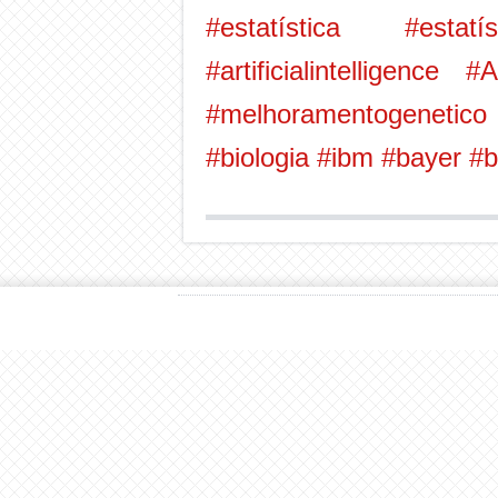
#estatística
#estatís
#artificialintelligence
#A
#melhoramentogenetico
#biologia
#ibm
#bayer
#b